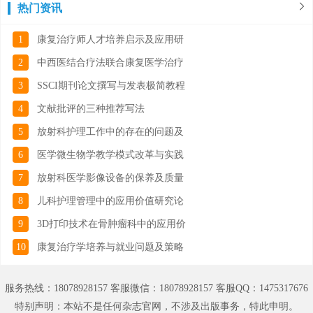
热门资讯
1
康复治疗师人才培养启示及应用研
2
中西医结合疗法联合康复医学治疗
3
SSCI期刊论文撰写与发表极简教程
4
文献批评的三种推荐写法
5
放射科护理工作中的存在的问题及
6
医学微生物学教学模式改革与实践
7
放射科医学影像设备的保养及质量
8
儿科护理管理中的应用价值研究论
9
3D打印技术在骨肿瘤科中的应用价
10
康复治疗学培养与就业问题及策略
服务热线：18078928157 客服微信：18078928157 客服QQ：1475317676
特别声明：本站不是任何杂志官网，不涉及出版事务，特此申明。