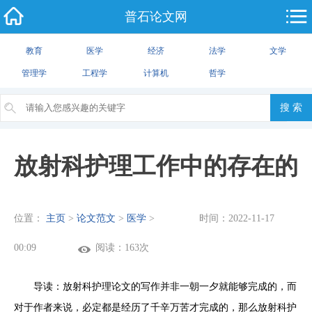
普石论文网
教育
医学
经济
法学
文学
管理学
工程学
计算机
哲学
放射科护理工作中的存在的
位置：
主页
>
论文范文
>
医学
>
时间：2022-11-17
问题及对策论文（共2篇）
00:09
阅读：163次
导读：放射科护理论文的写作并非一朝一夕就能够完成的，而
对于作者来说，必定都是经历了千辛万苦才完成的，那么放射科护