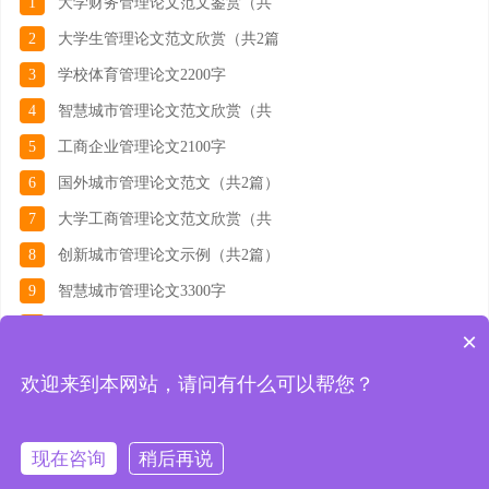
1
大学财务管理论文范文鉴赏（共
2
大学生管理论文范文欣赏（共2篇
3
学校体育管理论文2200字
4
智慧城市管理论文范文欣赏（共
5
工商企业管理论文2100字
6
国外城市管理论文范文（共2篇）
7
大学工商管理论文范文欣赏（共
8
创新城市管理论文示例（共2篇）
9
智慧城市管理论文3300字
10
护理学管理论文示例（共2篇）
×
欢迎来到本网站，请问有什么可以帮您？
服务热线：18078928157 客服微信：18078928157 客服QQ：1475317676
特别声明：本站不是任何杂志官网，不涉及出版事务，特此申明。
现在咨询
稍后再说
Copyright © 2019-2024 www.ufabiao.com 版权所有
琼ICP备2024016197号