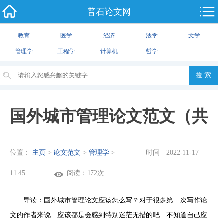
普石论文网
教育
医学
经济
法学
文学
管理学
工程学
计算机
哲学
国外城市管理论文范文（共
位置：
主页
>
论文范文
>
管理学
>
时间：2022-11-17
2篇）
11:45
阅读：172次
导读：国外城市管理论文应该怎么写？对于很多第一次写作论
文的作者来说，应该都是会感到特别迷茫无措的吧，不知道自己应